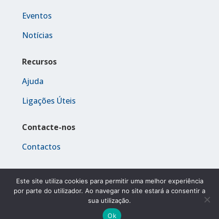
Eventos
Notícias
Recursos
Ajuda
Ligações Úteis
Contacte-nos
Contactos
Este site utiliza cookies para permitir uma melhor experiência
© 2023 Madeira 2030
por parte do utilizador. Ao navegar no site estará a consentir a
sua utilização.
Ok