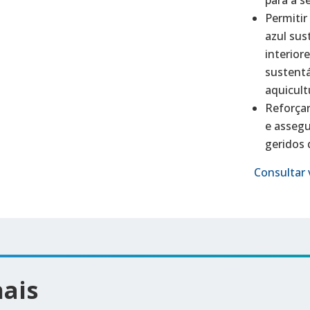
Permiti
azul sus
interior
sustentá
aquicult
Reforçar
e assegu
geridos 
Consultar 
ais