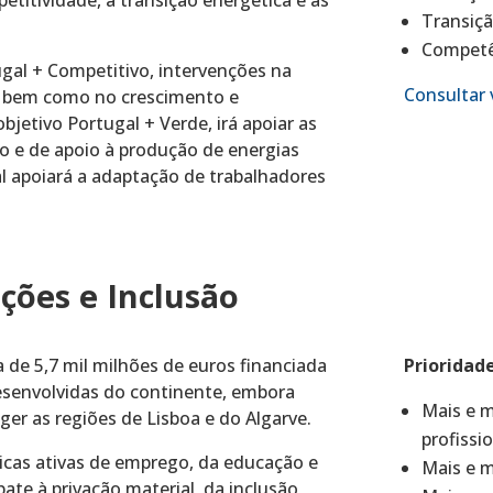
titividade, a transição energética e as
Transiçã
Competê
ugal + Competitivo, intervenções na
Consultar 
o, bem como no crescimento e
jetivo Portugal + Verde, irá apoiar as
 e de apoio à produção de energias
al apoiará a adaptação de trabalhadores
ções e Inclusão
de 5,7 mil milhões de euros financiada
Prioridad
desenvolvidas do continente, embora
Mais e m
r as regiões de Lisboa e do Algarve.
profissi
icas ativas de emprego, da educação e
Mais e m
ate à privação material, da inclusão