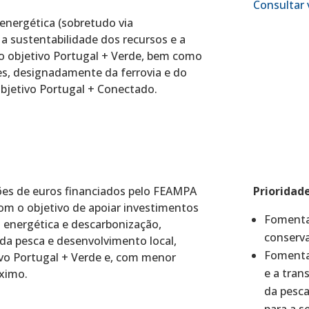
Consultar 
energética (sobretudo via
 sustentabilidade dos recursos e a
o objetivo Portugal + Verde, bem como
s, designadamente da ferrovia e do
objetivo Portugal + Conectado.
ões de euros financiados pelo FEAMPA
Prioridad
com o objetivo de apoiar investimentos
Fomentar
a energética e descarbonização,
conserva
 da pesca e desenvolvimento local,
Fomentar
ivo Portugal + Verde e, com menor
e a tran
óximo.
da pesca
para a s