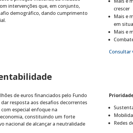
Mais e m
 com intervenções que, em conjunto,
crescer
safio demográfico, dando cumprimento
Mais e m
al.
em situa
Mais e m
Combater
Consultar 
entabilidade
ilhões de euros financiados pelo Fundo
Prioridad
 dar resposta aos desafios decorrentes
Sustenta
a, com especial enfoque na
Mobilida
 economia, constituindo um forte
Redes de
o nacional de alcançar a neutralidade