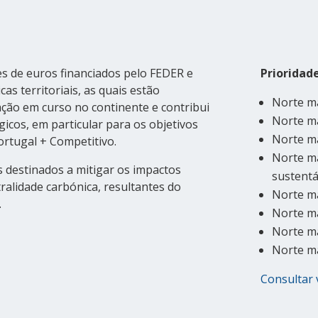
es de euros financiados pelo FEDER e
Prioridad
as territoriais, as quais estão
Norte ma
ação em curso no continente e contribui
Norte ma
gicos, em particular para os objetivos
Norte ma
ortugal + Competitivo.
Norte ma
s destinados a mitigar os impactos
sustentá
ralidade carbónica, resultantes do
Norte m
.
Norte ma
Norte ma
Norte ma
Consultar 