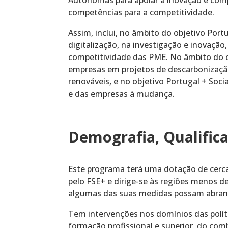
Autónomas para apoiar a inovação e compe
competências para a competitividade.
Assim, inclui, no âmbito do objetivo Port
digitalização, na investigação e inovaçã
competitividade das PME. No âmbito do ob
empresas em projetos de descarbonização
renováveis, e no objetivo Portugal + Soci
e das empresas à mudança.
Demografia, Qualifica
Este programa terá uma dotação de cerca 
pelo FSE+ e dirige-se às regiões menos 
algumas das suas medidas possam abrange
Tem intervenções nos domínios das polít
formação profissional e superior, do comb