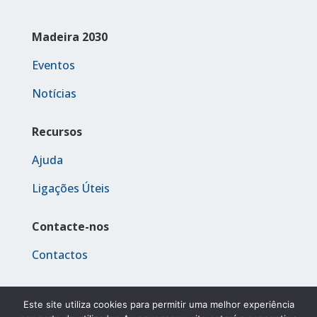
Madeira 2030
Eventos
Notícias
Recursos
Ajuda
Ligações Úteis
Contacte-nos
Contactos
Este site utiliza cookies para permitir uma melhor experiência
© 2023 Madeira 2030